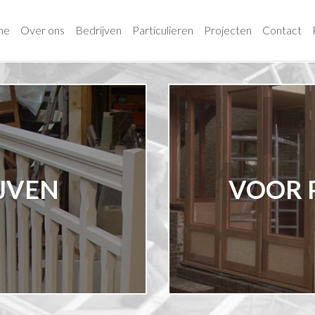
me
Over ons
Bedrijven
Particulieren
Projecten
Contact
JVEN
VOOR 