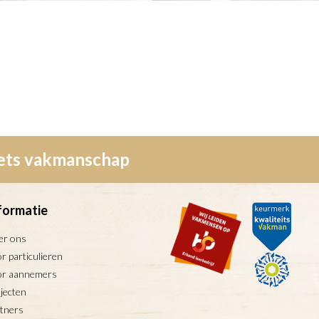
wets vakmanschap
formatie
er ons
r particulieren
or aannemers
jecten
tners