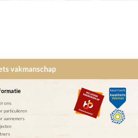
wets vakmanschap
formatie
er ons
r particulieren
or aannemers
jecten
tners