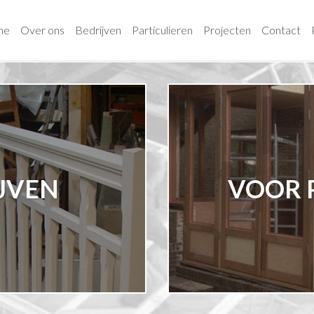
me
Over ons
Bedrijven
Particulieren
Projecten
Contact
JVEN
VOOR 