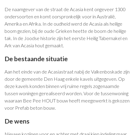
De naamgever van de straat de Acasia kent ongeveer 1300
ondersoorten en komt oorspronkelijk voor in Australië,
Amerika en Afrika. In de oudheid werd de Acasia als heilige
boom gezien, bij de oude Grieken heette de boom de heilige
tak. In de Joodse historie zijn het eerste Heilig Tabernakel en
Ark van Acasia hout gemaakt.
De bestaande situatie
Aan het einde van de Acasiastraat nabij de Valkenboskade zijn
door de gemeente Den Haag enkele kavels uitgegeven. Op
deze kavels konden binnen vrij ruime regels zogenaamde
tussen woningen gerealiseerd worden. Voor de tussenwoning
waaraan Bee Pee HOUT bouw heeft meegewerkt is gekozen
voor Prefab beton bouw.
De wens
Nieuwe kozijnen voor en achter met draai kiep indeling maar